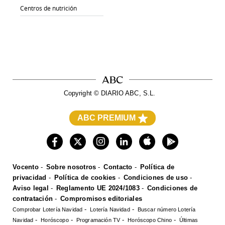
Centros de nutrición
Copyright © DIARIO ABC, S.L.
ABC PREMIUM
ABC
ABC Sevilla
Hoy
El Correo
La Rioja
El Norte de Castilla
Diario Vasco
El Comercio
Ideal
Sur
Las Provincias
El Diario Montañés
La Voz Digital
La Verdad
Leonoticias
Vocento
Sobre nosotros
Contacto
Política de
Burgosconecta
Salamancahoy
Todoalicante
privacidad
Política de cookies
Condiciones de uso
Huelva 24
Aviso legal
Reglamento UE 2024/1083
Condiciones de
XL Semanal
Mujerhoy
Six
contratación
Compromisos editoriales
Welife
Turium
Autocasión
Oferplan
Pisos.com
WomenNow
Comprobar Lotería Navidad
Lotería Navidad
Buscar número Lotería
Renting Coches
Utamed
AutoScout24
Navidad
Horóscopo
Programación TV
Horóscopo Chino
Últimas