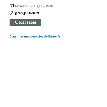
HORARIO:
L a S: 9,30 a 20,30 h.
g.co/kgs/HnDci2z
928961266
Consultar más servicios de Barbería