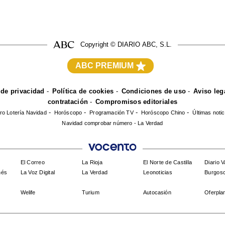
Copyright © DIARIO ABC, S.L.
ABC PREMIUM
 de privacidad
Política de cookies
Condiciones de uso
Aviso leg
contratación
Compromisos editoriales
o Lotería Navidad
Horóscopo
Programación TV
Horóscopo Chino
Últimas notic
Navidad comprobar número - La Verdad
El Correo
La Rioja
El Norte de Castilla
Diario 
ñés
La Voz Digital
La Verdad
Leonoticias
Burgos
Welife
Turium
Autocasión
Oferpla