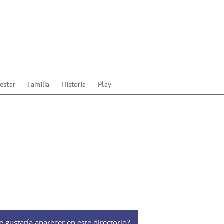
estar
Familia
Historia
Play
e gustaría aparecer en este directorio?