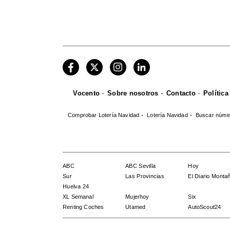
Vocento
Sobre nosotros
Contacto
Política
Comprobar Lotería Navidad
Lotería Navidad
Buscar númer
ABC
ABC Sevilla
Hoy
Sur
Las Provincias
El Diario Monta
Huelva 24
XL Semanal
Mujerhoy
Six
Renting Coches
Utamed
AutoScout24