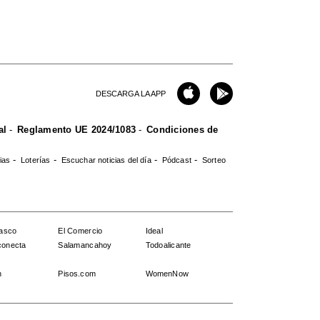
DESCARGA LA APP
al
Reglamento UE 2024/1083
Condiciones de
ias
Loterías
Escuchar noticias del día
Pódcast
Sorteo
Vasco
El Comercio
Ideal
conecta
Salamancahoy
Todoalicante
n
Pisos.com
WomenNow