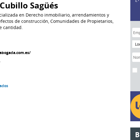
 Cubillo Sagüés
ializada en Derecho inmobiliario, arrendamientos y
efectos de construcción, Comunidades de Propietarios,
e cantidad.
Lo
oabogada.com.es/
5
gados
B