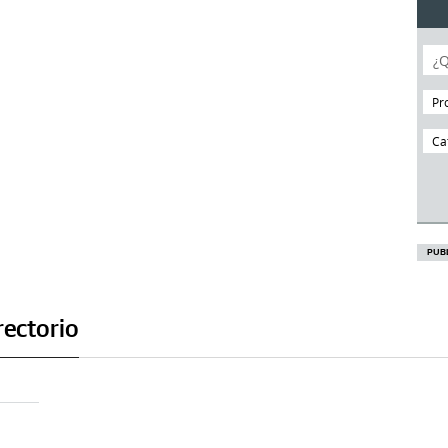
Pr
Ca
rectorio