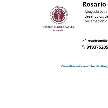
Rosario
Abogada espec
desahucios, d
reclamación d
rosariocubill
91937520
Consultar más servicios de Abo