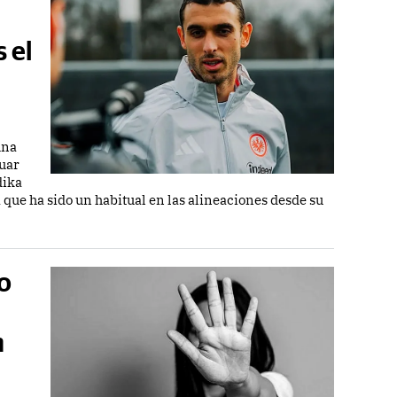
 el
una
uar
dika
 a que ha sido un habitual en las alineaciones desde su
o
n