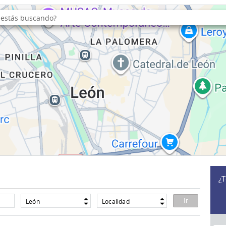
¿T
León
Localidad