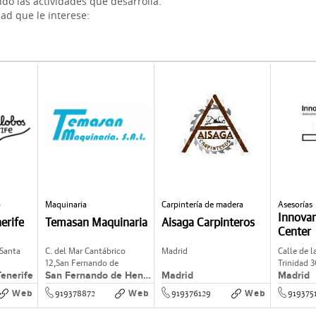
do las actividades que desarrolla.
dad que le interese:
o
Maquinaria
Carpintería de madera
Asesorías
Innova
erife
Temasan Maquinaria
Aisaga Carpinteros
Center
Santa
C. del Mar Cantábrico
Madrid
Calle de l
12,
San Fernando de
Trinidad 3
enerife
San Fernando de Henares
Madrid
Madrid
Henares
Web
Web
Web
919378872
919376129
919375