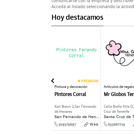
comunicarse con la empresa y describien
Acceda al listado seleccionando la activi
Hoy destacamos
PREMIUM
Asador de pollos
Pintura y decoración
Artículos de regal
Pollos Seseña
Pintores Corral
Mr Globos Ten
C/ La Vega 37B,
Seseña
Karl Braun 3,
San Fernando
Calle Breña Alta 0,
de Henares
Cruz de Tenerife
Seseña
San Fernando de Henares
Santa Cruz de T
Web
Web
825761033
919379697
653687719