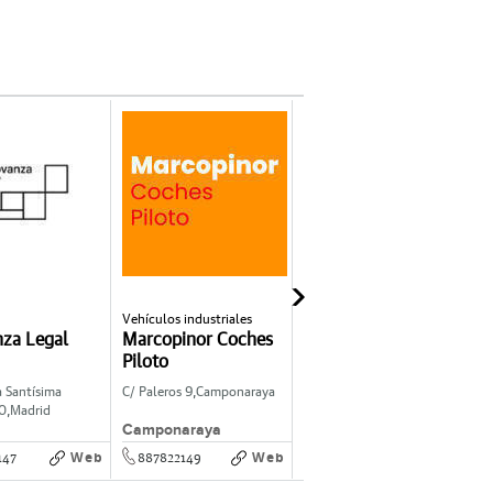
Vehículos industriales
Inmobiliaria
P
nza Legal
Marcopinor Coches
Soluciones Forein
Piloto
a Santísima
C/ Paleros 9,
Camponaraya
Madrid
C
0,
Madrid
Camponaraya
Madrid
Web
Web
Web
147
887822149
919375278