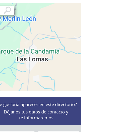
e gustaría aparecer en este directorio?
Déjanos tus datos de contacto y
te informaremos