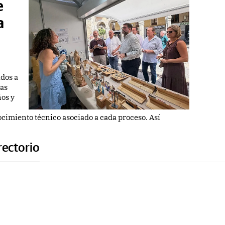
e
a
ados a
tas
os y
nocimiento técnico asociado a cada proceso. Así
rectorio