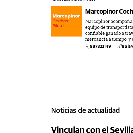
Marcopinor Coch
Marcopinor acompañami
equipo de transportist
confiable ganado a trav
mercancía a tiempo, y e
887822149
Ir a la
Noticias de actualidad
Vinculan con el Sevill