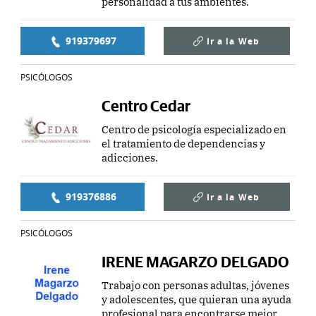
personalidad a tus ambientes.
919379697
Ir a la
Web
PSICÓLOGOS
Centro Cedar
Centro de psicología especializado en
el tratamiento de dependencias y
adicciones.
919376886
Ir a la
Web
PSICÓLOGOS
IRENE MAGARZO DELGADO
Trabajo con personas adultas, jóvenes
y adolescentes, que quieran una ayuda
profesional para encontrarse mejor