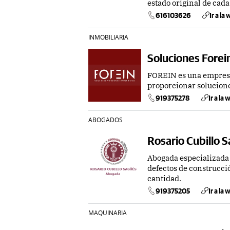
estado original de cada
616103626
Ir a la
INMOBILIARIA
Soluciones Forei
FOREIN es una empresa 
proporcionar solucione
919375278
Ir a la
ABOGADOS
Rosario Cubillo 
Abogada especializada
defectos de construcci
cantidad.
919375205
Ir a la
MAQUINARIA