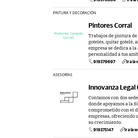
PINTURA Y DECORACIÓN
Pintores Corral
Trabajos de pintura de 
gotelés, quitar gotelé,
empresa se dedica a la 
personalidad a tus amb
919379697
Ir a la
ASESORÍAS
Innovanza Legal
Contamos con dos sedes
donde apoyamos a la Si
comprometido con el d
empresas, ofreciendo u
su crecimiento.
919375147
Ir a la 