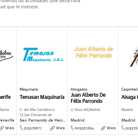
ibiendo las actividades que desarrolla.
dad que le interese:
o
Maquinaria
Abogados
Carpinter
Juan Alberto De
erife
Temasan Maquinaria
Aisaga 
Félix Parrondo
Santa
C. del Mar Cantábrico
c/ Ibiza 44,
Madrid
Madrid
12,
San Fernando de
enerife
San Fernando de Henares
Madrid
Madrid
Henares
Web
Web
Web
919378872
609382664
919376