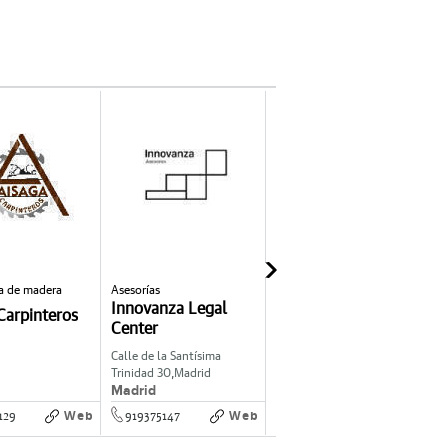
ía de madera
Asesorías
Vehículos industriales
I
Innovanza Legal
Marcopinor Coches
Carpinteros
Center
Piloto
Calle de la Santísima
C/ Paleros 9,
Camponaraya
M
Trinidad 30,
Madrid
Madrid
Camponaraya
Web
Web
Web
129
919375147
887822149