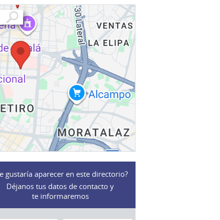
e gustaría aparecer en este directorio?
Déjanos tus datos de contacto y
te informaremos