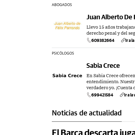
ABOGADOS
Juan Alberto De 
Llevo 15 años trabajan
derecho penal y del se
609382664
Ir a l
PSICÓLOGOS
Sabia Crece
En Sabia Crece ofrecem
entendimiento. Nuestra
verdadero yo. ¡Cuenta 
699421584
Ir a l
Noticias de actualidad
El Barça descarta jug