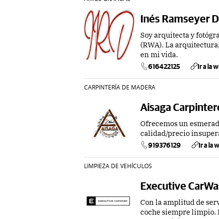
Inés Ramseyer 
Soy arquitecta y fotóg
(RWA). La arquitectura,
en mi vida.
616422125
Ir a la 
CARPINTERÍA DE MADERA
Aisaga Carpinter
Ofrecemos un esmerado 
calidad/precio insuper
919376129
Ir a la
LIMPIEZA DE VEHÍCULOS
Executive CarWa
Con la amplitud de ser
coche siempre limpio. 