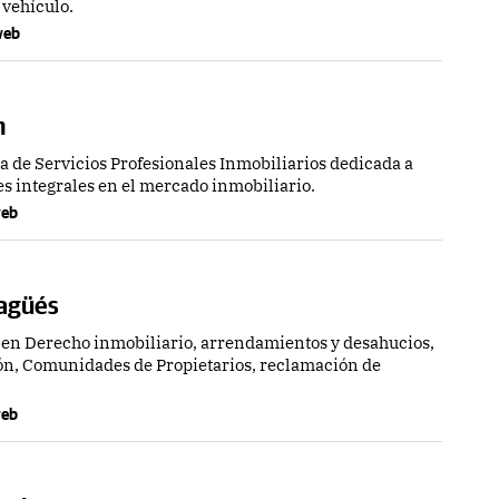
 vehículo.
 web
n
de Servicios Profesionales Inmobiliarios dedicada a
s integrales en el mercado inmobiliario.
 web
Sagüés
 en Derecho inmobiliario, arrendamientos y desahucios,
ón, Comunidades de Propietarios, reclamación de
 web