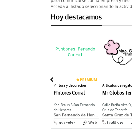
para comunicarse con la empresa y descr
Acceda al listado seleccionando la activi
Hoy destacamos
PREMIUM
Asador de pollos
Pintura y decoración
Artículos de regal
Pollos Seseña
Pintores Corral
Mr Globos Ten
C/ La Vega 37B,
Seseña
Karl Braun 3,
San Fernando
Calle Breña Alta 0,
de Henares
Cruz de Tenerife
Seseña
San Fernando de Henares
Santa Cruz de T
Web
Web
825761033
919379697
653687719