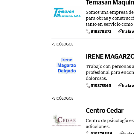
Temasan Maquin
Somos una empresa de a
para obras y construcc
tanto en servicio como
919378872
Ir a la
PSICÓLOGOS
IRENE MAGARZ
Trabajo con personas a
profesional para encon
dolorosas.
919375349
Ir a la
PSICÓLOGOS
Centro Cedar
Centro de psicología e
adicciones.
919376886
Ir a l