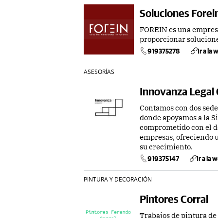
Soluciones Forei
FOREIN es una empresa 
proporcionar solucione
919375278
Ir a la
ASESORÍAS
Innovanza Legal
Contamos con dos sedes
donde apoyamos a la Si
comprometido con el d
empresas, ofreciendo u
su crecimiento.
919375147
Ir a la 
PINTURA Y DECORACIÓN
Pintores Corral
Trabajos de pintura de 