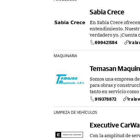
Sabia Crece
En Sabia Crece ofrecem
entendimiento. Nuestra
verdadero yo. ¡Cuenta 
699421584
Ir a l
MAQUINARIA
Temasan Maquin
Somos una empresa de a
para obras y construcc
tanto en servicio como
919378872
Ir a la
LIMPIEZA DE VEHÍCULOS
Executive CarWa
Con la amplitud de ser