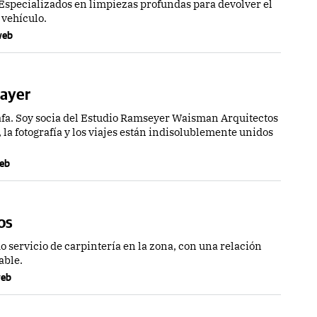
Especializados en limpiezas profundas para devolver el
 vehículo.
 web
Dayer
rafa. Soy socia del Estudio Ramseyer Waisman Arquitectos
 la fotografía y los viajes están indisolublemente unidos
web
os
servicio de carpintería en la zona, con una relación
able.
 web