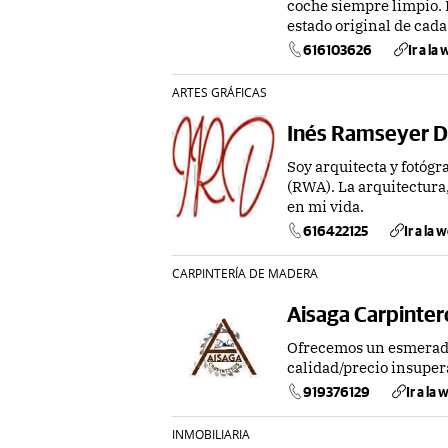
coche siempre limpio. 
estado original de cada
616103626
Ir a la
ARTES GRÁFICAS
Inés Ramseyer 
Soy arquitecta y fotóg
(RWA). La arquitectura,
en mi vida.
616422125
Ir a la 
CARPINTERÍA DE MADERA
Aisaga Carpinter
Ofrecemos un esmerado 
calidad/precio insuper
919376129
Ir a la
INMOBILIARIA