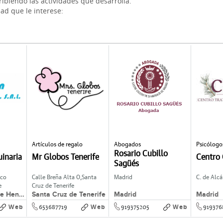
ibiendo las actividades que desarrolla.
dad que le interese:
Artículos de regalo
Abogados
Psicólogo
Rosario Cubillo
inaria
Mr Globos Tenerife
Centro
Sagüés
ico
Calle Breña Alta 0,
Santa
Madrid
C. de Alcá
e
Cruz de Tenerife
San Fernando de Henares
Santa Cruz de Tenerife
Madrid
Madrid
Web
Web
Web
653687719
919375205
919376