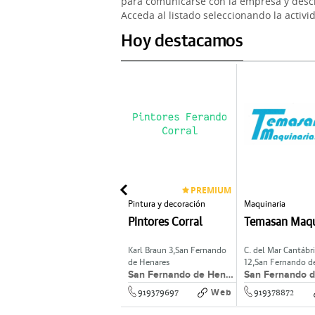
para comunicarse con la empresa y descr
Acceda al listado seleccionando la activi
Hoy destacamos
PREMIUM
Asador de pollos
Pintura y decoración
Maquinaria
Pollos Seseña
Pintores Corral
Temasan Maqu
C/ La Vega 37B,
Seseña
Karl Braun 3,
San Fernando
C. del Mar Cantábr
de Henares
12,
San Fernando d
Seseña
San Fernando de Henares
Henares
Web
Web
825761033
919379697
919378872