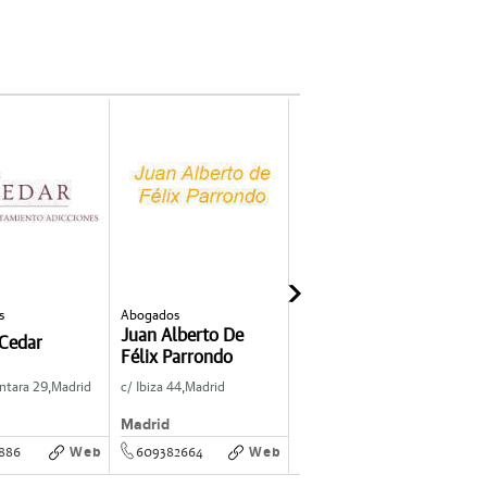
s
Abogados
Vehículos industriales
C
Juan Alberto De
Marcopinor Coches
 Cedar
Félix Parrondo
Piloto
ntara 29,
Madrid
c/ Ibiza 44,
Madrid
C/ Paleros 9,
Camponaraya
M
Madrid
Camponaraya
Web
Web
Web
886
609382664
887822149