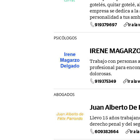
gotelés, quitar gotelé,
empresa se dedica a la 
personalidad a tus amb
919379697
Ir a la
PSICÓLOGOS
IRENE MAGARZ
Trabajo con personas a
profesional para encon
dolorosas.
919375349
Ir a la
ABOGADOS
Juan Alberto De 
Llevo 15 años trabajan
derecho penal y del se
609382664
Ir a l