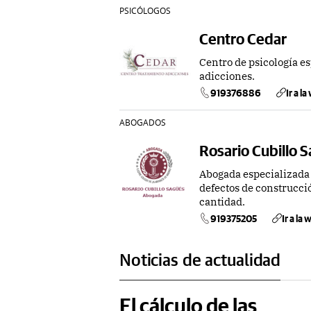
PSICÓLOGOS
Centro Cedar
Centro de psicología e
adicciones.
919376886
Ir a l
ABOGADOS
Rosario Cubillo 
Abogada especializada
defectos de construcci
cantidad.
919375205
Ir a la
Noticias de actualidad
El cálculo de las