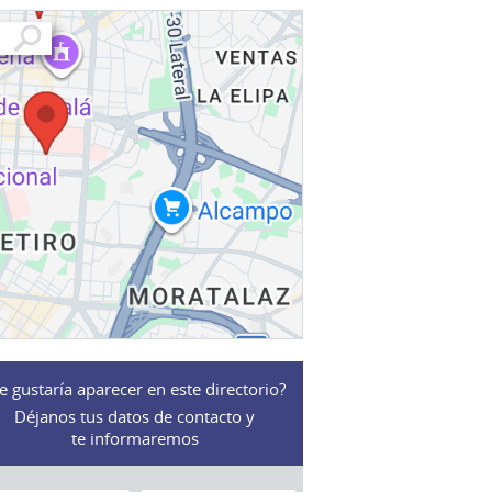
e gustaría aparecer en este directorio?
Déjanos tus datos de contacto y
te informaremos