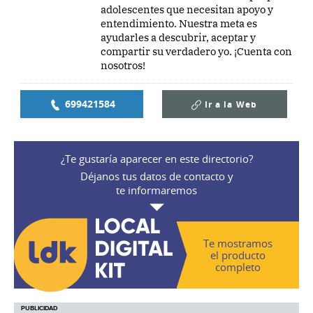
adolescentes que necesitan apoyo y
entendimiento. Nuestra meta es
ayudarles a descubrir, aceptar y
compartir su verdadero yo. ¡Cuenta con
nosotros!
699421584
Ir a la
Web
¿Te gustaría aparecer en este directorio?
Déjanos tus datos de contacto y
te informaremos
Te mostramos
el producto
completo