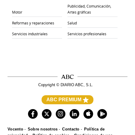
Publicidad, Comunicación,
Motor
Artes gráficas
Reformas y reparaciones
Salud
Servicios industriales
Servicios profesionales
Copyright © DIARIO ABC, S.L.
ABC PREMIUM
ABC
ABC Sevilla
Hoy
El Correo
La Rioja
El Norte de Castilla
Diario Vasco
El Comercio
Ideal
Sur
Las Provincias
El Diario Montañés
La Voz Digital
La Verdad
Leonoticias
Vocento
Sobre nosotros
Contacto
Política de
Burgosconecta
Salamancahoy
Todoalicante