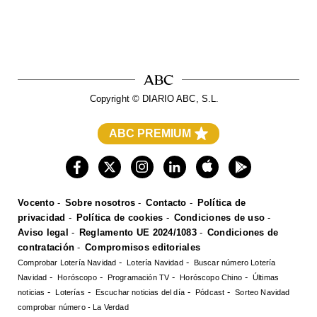
Copyright © DIARIO ABC, S.L.
ABC PREMIUM
ABC
ABC Sevilla
Hoy
El Correo
La Rioja
El Norte de Castilla
Diario Vasco
El Comercio
Ideal
Sur
Las Provincias
El Diario Montañés
La Voz Digital
La Verdad
Leonoticias
Vocento
Sobre nosotros
Contacto
Política de
Burgosconecta
Salamancahoy
Todoalicante
privacidad
Política de cookies
Condiciones de uso
Huelva 24
Aviso legal
Reglamento UE 2024/1083
Condiciones de
XL Semanal
Mujerhoy
Six
contratación
Compromisos editoriales
Welife
Turium
Autocasión
Oferplan
Pisos.com
WomenNow
Comprobar Lotería Navidad
Lotería Navidad
Buscar número Lotería
Renting Coches
Utamed
AutoScout24
Navidad
Horóscopo
Programación TV
Horóscopo Chino
Últimas
noticias
Loterías
Escuchar noticias del día
Pódcast
Sorteo Navidad
comprobar número - La Verdad