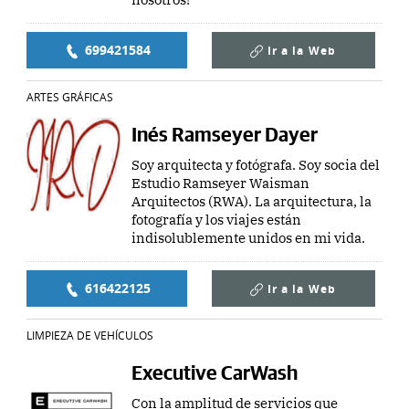
699421584
Ir a la
Web
ARTES GRÁFICAS
Inés Ramseyer Dayer
Soy arquitecta y fotógrafa. Soy socia del
Estudio Ramseyer Waisman
Arquitectos (RWA). La arquitectura, la
fotografía y los viajes están
indisolublemente unidos en mi vida.
616422125
Ir a la
Web
LIMPIEZA DE VEHÍCULOS
Executive CarWash
Con la amplitud de servicios que