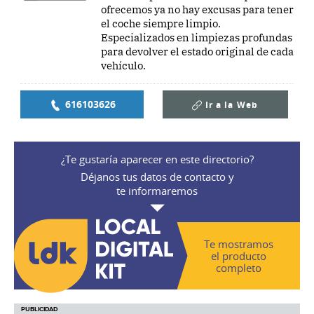
ofrecemos ya no hay excusas para tener
el coche siempre limpio.
Especializados en limpiezas profundas
para devolver el estado original de cada
vehículo.
616103626
Ir a la
Web
¿Te gustaría aparecer en este directorio?
Déjanos tus datos de contacto y
te informaremos
Te mostramos
el producto
completo